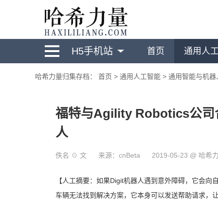
H5手机站
首页
通用人
哈希力量归集存档：
首页
>
通用人工智能
>
通用智能与机器
福特与Agility Robotic
人
佚名 ☉ 文
来源：cnBeta
2019-05-23 @ 哈希
【人工摘要：如果Digit机器人遇到意外障碍，它会
车辆无法找到解决方案，它本身可以发送帮助请求，