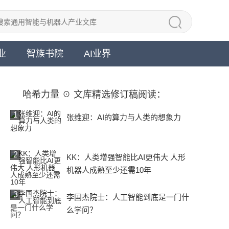
业
智族书院
AI业界
哈希力量 ☉ 文库精选修订稿阅读：
1
张维迎：AI的算力与人类的想象力
2
KK：人类增强智能比AI更伟大 人形
机器人成熟至少还需10年
3
李国杰院士：人工智能到底是一门什
么学问？