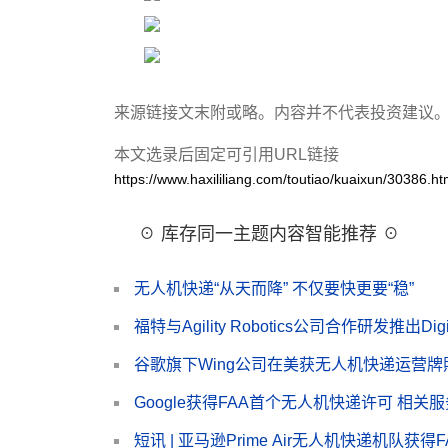
来源链接文末附或略。内容并不代表投资建议
本文选录后固定可引用URL链接
https://www.haxililiang.com/toutiao/kuaixun/30386.ht
☉ 库存同一主题内容智能推荐 ☉
无人机快递“从天而降” 不仅要快更要“稳”
福特与Agility Robotics公司合作研发推出D
谷歌旗下Wing公司在美获无人机快递运营
Google获得FAA首个无人机快递许可 相
短讯 | 亚马逊Prime Air无人机快递机队获得