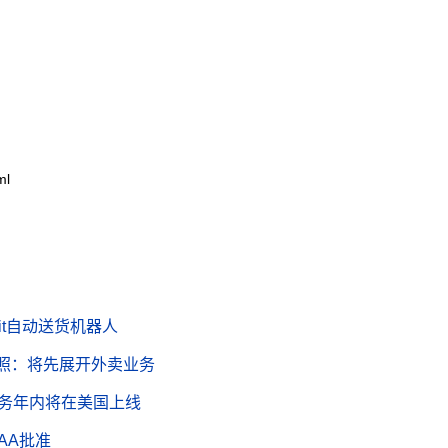
。
ml
igit自动送货机器人
牌照：将先展开外卖业务
关服务年内将在美国上线
FAA批准