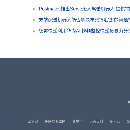
Postmates推出Serve无人驾驶机器人 提
末端配送机器人能否解决丰巢“5毛钱”的问题
德邦快递利用华为AI 视频监控快递员暴力分
工信部
传感器专家网
莫塞尔
大英百科
Github
S