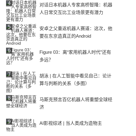
4
对话日本机器人专家高桥智隆：机器
人日常交互比工业场景更有潜力
5
安卓之父重返机器人赛道：这次，他
要在东京造真正的Android
6
Figure 03：离“家用机器人时代”还有
多远？
7
胡泳 | 在人工智能中看见自己：论计
算与判断的关系（多图）
8
马斯克预言百亿机器人将重塑全球经
济
9
AI影视综述 | 当人类成为造物主