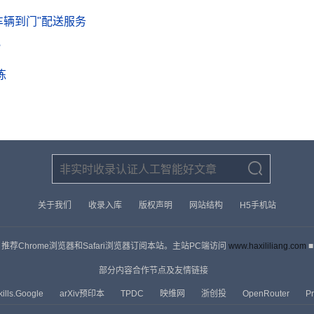
供"车辆到门"配送服务
？
拣
关于我们
收录入库
版权声明
网站结构
H5手机站
■ 推荐Chrome浏览器和Safari浏览器订阅本站。主站PC端访问
www.haxililiang.com
■
部分内容合作节点及友情链接
kills.Google
arXiv预印本
TPDC
映维网
浙创投
OpenRouter
P