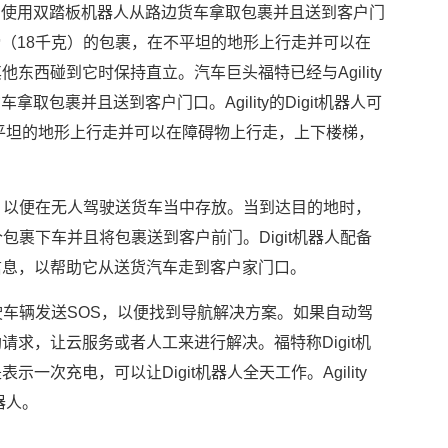
合作，探索使用双踏板机器人从路边货车拿取包裹并且送到客户门
达40磅（18千克）的包裹，在不平坦的地形上行走并可以在
东西碰到它时保持直立。汽车巨头福特已经与Agility
拿取包裹并且送到客户门口。Agility的Digit机器人可
不平坦的地形上行走并可以在障碍物上行走，上下楼梯，
。
上，以便在无人驾驶送货车当中存放。当到达目的地时，
个包裹下车并且将包裹送到客户前门。Digit机器人配备
信息，以帮助它从送货汽车走到客户家门口。
驾驶车辆发送SOS，以便找到导航解决方案。如果自动驾
求，让云服务或者人工来进行解决。福特称Digit机
次充电，可以让Digit机器人全天工作。Agility
机器人。