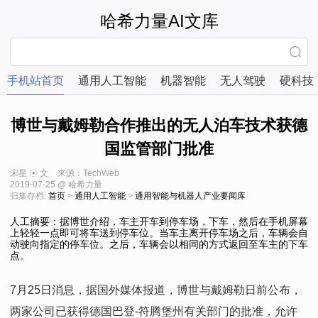
哈希力量AI文库
手机站首页
通用人工智能
机器智能
无人驾驶
硬科技
博世与戴姆勒合作推出的无人泊车技术获德
国监管部门批准
宋星 ☉ 文
来源：TechWeb
2019-07-25 @ 哈希力量
归集存档:
首页
>
通用人工智能
>
通用智能与机器人产业要闻库
人工摘要：据博世介绍，车主开车到停车场，下车，然后在手机屏幕
上轻轻一点即可将车送到停车位。当车主离开停车场之后，车辆会自
动驶向指定的停车位。之后，车辆会以相同的方式返回至车主的下车
点。
7月25日消息，据国外媒体报道，博世与戴姆勒日前公布，
两家公司已获得德国巴登-符腾堡州有关部门的批准，允许