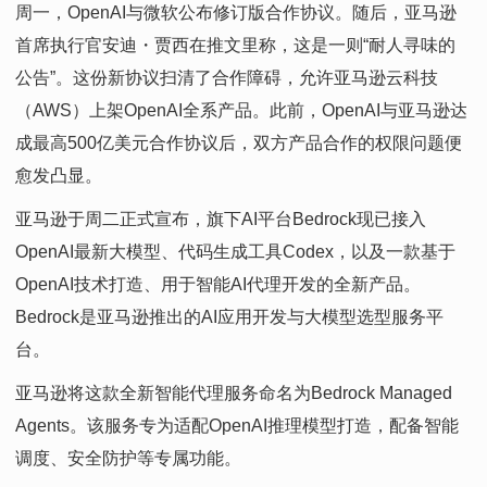
周一，OpenAI与微软公布修订版合作协议。随后，亚马逊
首席执行官安迪
・
贾西在推文里称，这是一则“耐人寻味的
公告”。这份新协议扫清了合作障碍，允许亚马逊云科技
（AWS）上架OpenAI全系产品。此前，OpenAI与亚马逊达
成最高500亿美元合作协议后，双方产品合作的权限问题便
愈发凸显。
亚马逊于周二正式宣布，旗下AI平台Bedrock现已接入
OpenAI最新大模型、代码生成工具Codex，以及一款基于
OpenAI技术打造、用于智能AI代理开发的全新产品。
Bedrock是亚马逊推出的AI应用开发与大模型选型服务平
台。
亚马逊将这款全新智能代理服务命名为Bedrock Managed
Agents。该服务专为适配OpenAI推理模型打造，配备智能
调度、安全防护等专属功能。