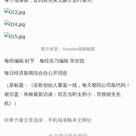
保守地保留，直到其完美无缺才进行展示。”
图片来源：Youtube视频截图
每经编辑 杜宇 每经实习编辑 宋欣悦
每日经济新闻综合自公开消息
（原标题：《谷歌创始人重返一线，每天都回公司敲代码！
谢尔盖
・
布林最新访谈：坦言当时太胆小，导致错失先
机》）
哈希力量文库选录，手机端省略本文网址
.长文建议换电脑刷.