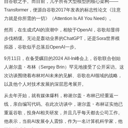
自谷歌之手。而目前，几乎所有大型模型的核心架构——
Transformer，便源自谷歌2017年发表的标志性论文《注意
力就是你所需的一切》（Attention Is All You Need）。
然而，在生成式AI的浪潮中，相较于OpenAI，谷歌却显得
步伐稍缓。无论是轰动业界的ChatGPT，还是Sora世界模
拟器，谷歌似乎总落后OpenAI一步。
9月11日，在备受瞩目的2024 All-In峰会上，谷歌联合创始
人谢尔盖
・
布林（Sergey Brin）罕见地接受了公开采访。这
次访谈围绕着布林对AI未来的见解、谷歌在AI领域的战略，
以及他个人对技术发展的深层思考展开。
从去年开始，就有媒体爆料，称谢尔盖
・
布林已经重返一
线，亲自编写代码。在此次访谈中，谢尔盖
・
布林证实他已
重返谷歌，投身AI相关研发，并且几乎每天都去公司工作。
他表示，当前AI发展令人震惊，作为一名计算机科学家，他