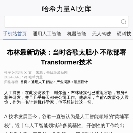
哈希力量AI文库
手机站首页
通用人工智能
机器智能
无人驾驶
硬科技
布林最新访谈：当时谷歌太胆小 不敢部署
Transformer技术
杜宇 宋欣悦 ☉ 文
来源：每日经济新闻
2024-09-17 @ 哈希力量
归集存档:
首页
>
通用人工智能
>
产业洞察 • 顶层设计
人工摘要：在此次访谈中，谢尔盖・布林证实他已重返谷歌，投身AI
相关研发，并且几乎每天都去公司工作。他表示，当前AI发展令人震
惊，作为一名计算机科学家，他不想错过这一切。
AI技术发展至今，谷歌一直被认为是人工智能领域的“黄埔军
校”，近十年人工智能领域许多奠基性、开创性的工作均出