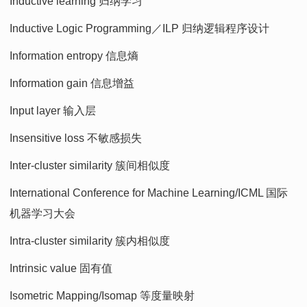
Inductive learning 归纳学习
Inductive Logic Programming／ILP 归纳逻辑程序设计
Information entropy 信息熵
Information gain 信息增益
Input layer 输入层
Insensitive loss 不敏感损失
Inter-cluster similarity 簇间相似度
International Conference for Machine Learning/ICML 国际
机器学习大会
Intra-cluster similarity 簇内相似度
Intrinsic value 固有值
Isometric Mapping/Isomap 等度量映射