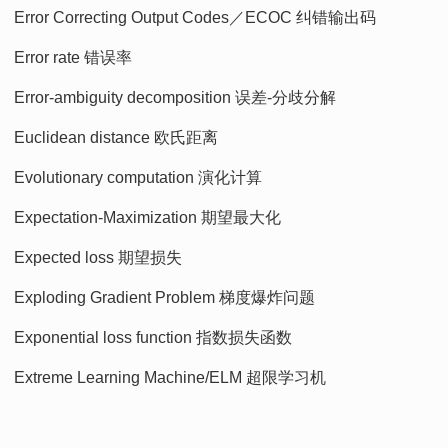
Error Correcting Output Codes／ECOC 纠错输出码
Error rate 错误率
Error-ambiguity decomposition 误差-分歧分解
Euclidean distance 欧氏距离
Evolutionary computation 演化计算
Expectation-Maximization 期望最大化
Expected loss 期望损失
Exploding Gradient Problem 梯度爆炸问题
Exponential loss function 指数损失函数
Extreme Learning Machine/ELM 超限学习机