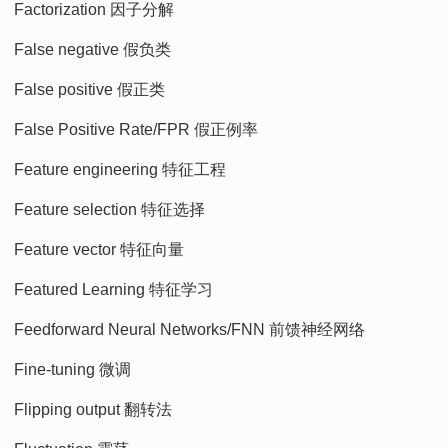
Factorization 因子分解
False negative 假负类
False positive 假正类
False Positive Rate/FPR 假正例率
Feature engineering 特征工程
Feature selection 特征选择
Feature vector 特征向量
Featured Learning 特征学习
Feedforward Neural Networks/FNN 前馈神经网络
Fine-tuning 微调
Flipping output 翻转法