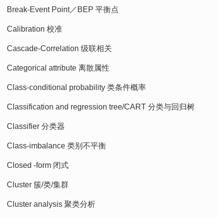
Break-Event Point／BEP 平衡点
Calibration 校准
Cascade-Correlation 级联相关
Categorical attribute 离散属性
Class-conditional probability 类条件概率
Classification and regression tree/CART 分类与回归树
Classifier 分类器
Class-imbalance 类别不平衡
Closed -form 闭式
Cluster 簇/类/集群
Cluster analysis 聚类分析