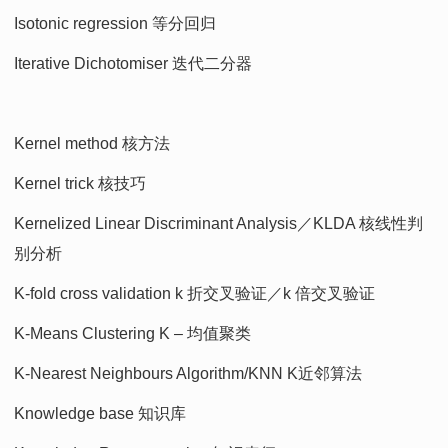
Isotonic regression 等分回归
Iterative Dichotomiser 迭代二分器
Kernel method 核方法
Kernel trick 核技巧
Kernelized Linear Discriminant Analysis／KLDA 核线性判
别分析
K-fold cross validation k 折交叉验证／k 倍交叉验证
K-Means Clustering K – 均值聚类
K-Nearest Neighbours Algorithm/KNN K近邻算法
Knowledge base 知识库