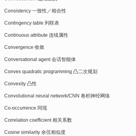
Consistency 一致性／相合性
Contingency table 列联表
Continuous attribute 连续属性
Convergence 收敛
Conversational agent 会话智能体
Convex quadratic programming 凸二次规划
Convexity 凸性
Convolutional neural network/CNN 卷积神经网络
Co-occurrence 同现
Correlation coefficient 相关系数
Cosine similarity 余弦相似度