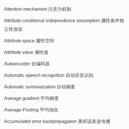
Attention mechanism 注意力机制
Attribute conditional independence assumption 属性条件独
立性假设
Attribute space 属性空间
Attribute value 属性值
Autoencoder 自编码器
Automatic speech recognition 自动语音识别
Automatic summarization 自动摘要
Average gradient 平均梯度
Average-Pooling 平均池化
Accumulated error backpropagation 累积误差逆传播