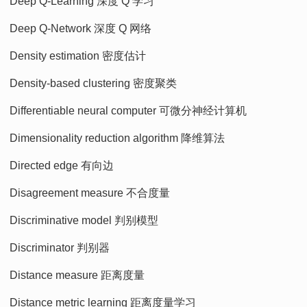
Deep Q-Learning 深度 Q 学习
Deep Q-Network 深度 Q 网络
Density estimation 密度估计
Density-based clustering 密度聚类
Differentiable neural computer 可微分神经计算机
Dimensionality reduction algorithm 降维算法
Directed edge 有向边
Disagreement measure 不合度量
Discriminative model 判别模型
Discriminator 判别器
Distance measure 距离度量
Distance metric learning 距离度量学习