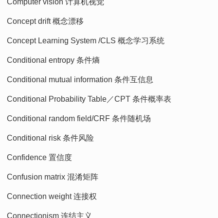
Computer vision 计算机视觉
Concept drift 概念漂移
Concept Learning System /CLS 概念学习系统
Conditional entropy 条件熵
Conditional mutual information 条件互信息
Conditional Probability Table／CPT 条件概率表
Conditional random field/CRF 条件随机场
Conditional risk 条件风险
Confidence 置信度
Confusion matrix 混淆矩阵
Connection weight 连接权
Connectionism 连结主义