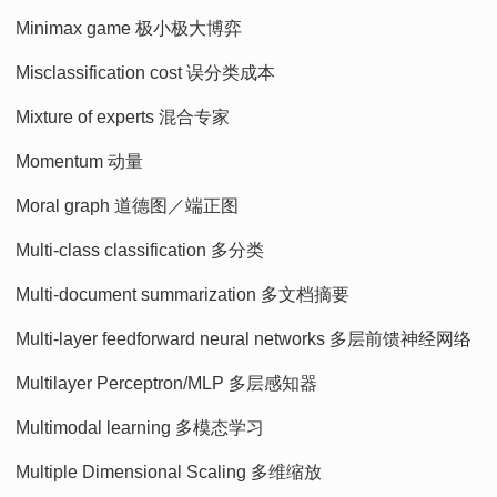
Minimax game 极小极大博弈
Misclassification cost 误分类成本
Mixture of experts 混合专家
Momentum 动量
Moral graph 道德图／端正图
Multi-class classification 多分类
Multi-document summarization 多文档摘要
Multi-layer feedforward neural networks 多层前馈神经网络
Multilayer Perceptron/MLP 多层感知器
Multimodal learning 多模态学习
Multiple Dimensional Scaling 多维缩放